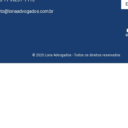
ato@loriaadvogados.com.br
d
© 2025 Loria Advogados - Todos os direitos reservados.