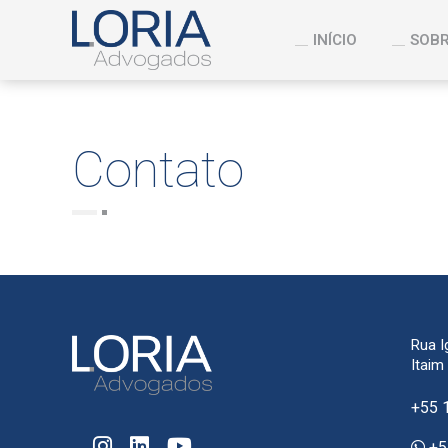
INÍCIO
SOBR
Contato
Rua I
Itaim
+55 
+5