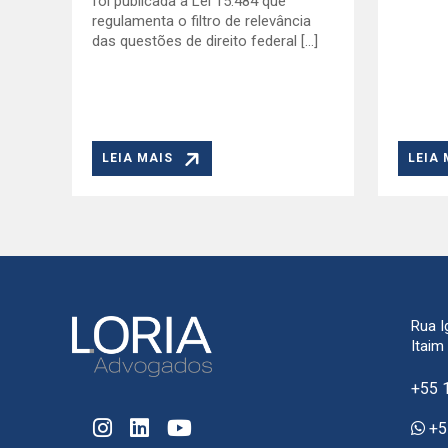
foi publicada a Lei 15.484 que
regulamenta o filtro de relevância
das questões de direito federal […]
LEIA MAIS
LEIA 
Rua I
Itaim
+55 
+5