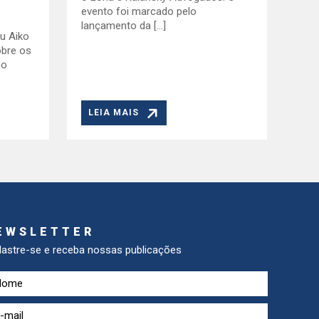
evento foi marcado pelo
lançamento da […]
u Aiko
obre os
no
LEIA MAIS
EWSLETTER
astre-se e receba nossas publicações