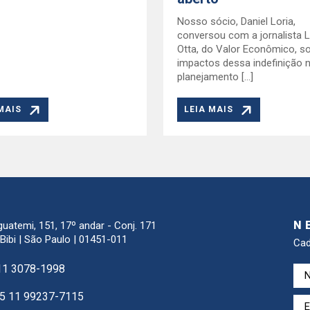
Nosso sócio, Daniel Loria,
conversou com a jornalista L
Otta, do Valor Econômico, s
impactos dessa indefinição 
planejamento […]
MAIS
LEIA MAIS
N
guatemi, 151, 17º andar - Conj. 171
 Bibi | São Paulo | 01451-011
Cad
11 3078-1998
5 11 99237-7115